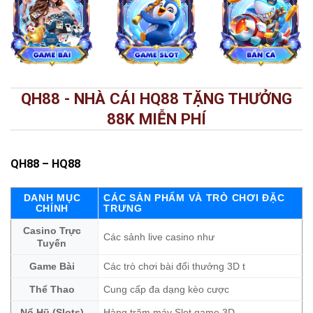
QH88 - NHÀ CÁI HQ88 TẶNG THƯỞNG
88K MIỄN PHÍ
QH88
– HQ88
DANH MỤC
CÁC SẢN PHẨM VÀ TRÒ CHƠI ĐẶC
CHÍNH
TRƯNG
Casino Trực
Các sảnh live casino như
Tuyến
Game Bài
Các trò chơi bài đổi thưởng 3D t
Thể Thao
Cung cấp đa dạng kèo cược
Nổ Hũ (Slots)
Hàng trăm máy Slot game 3D