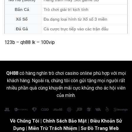
Bắn Cá
Trò chơi giải trí kịch tính
Xổ Số
Đa dạng loại hình từ Xổ số 3 miền
Đá Gà
Cá cược trực tiếp vào các trận đấu
123b
–
qh88 lk
– 100vip
QH88
có hàng nghìn trò chơi casino online phù hợp với mọi
khách hàng. Ngoài ra, chúng tôi còn gửi tặng mọi người rất
nhiều phần quà cùng khuyến mãi cực khủng cho ác hội viên
của mình.
Về Chúng Tôi
|
Chính Sách Bảo Mật
|
Điều Khoản Sử
Dụng
| Miễn Trừ Trách Nhiệm |
Sơ Đồ Trang Web