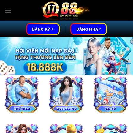
Skip
to
content
ĐĂNG KÝ +
ĐĂNG NHẬP