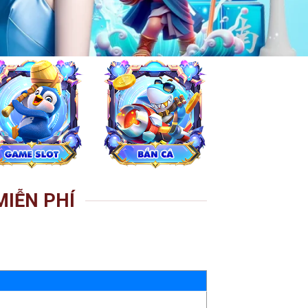
MIỄN PHÍ