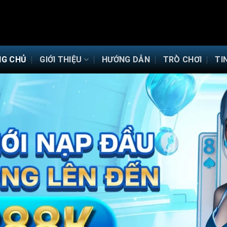
NG CHỦ
GIỚI THIỆU
HƯỚNG DẪN
TRÒ CHƠI
TI