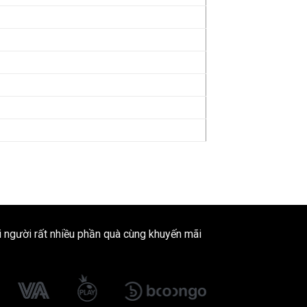
i người rất nhiều phần quà cùng khuyến mãi