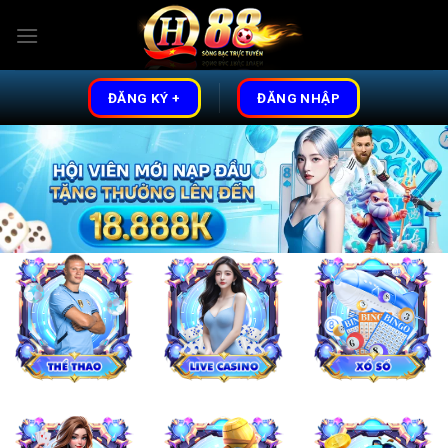
Skip
to
content
ĐĂNG KÝ +
ĐĂNG NHẬP