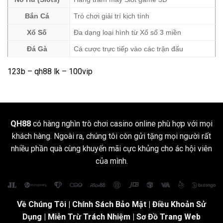
Bắn Cá
Trò chơi giải trí kịch tính
Xổ Số
Đa dạng loại hình từ Xổ số 3 miền
Đá Gà
Cá cược trực tiếp vào các trận đấu
123b
–
qh88 lk
– 100vip
QH88
có hàng nghìn trò chơi casino online phù hợp với mọi
khách hàng. Ngoài ra, chúng tôi còn gửi tặng mọi người rất
nhiều phần quà cùng khuyến mãi cực khủng cho ác hội viên
của mình.
Về Chúng Tôi
|
Chính Sách Bảo Mật
|
Điều Khoản Sử
Dụng
| Miễn Trừ Trách Nhiệm |
Sơ Đồ Trang Web