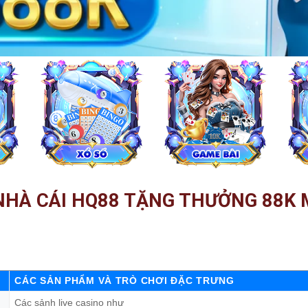
NHÀ CÁI HQ88 TẶNG THƯỞNG 88K 
CÁC SẢN PHẨM VÀ TRÒ CHƠI ĐẶC TRƯNG
Các sảnh live casino như