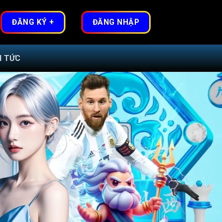
ĐĂNG KÝ +
ĐĂNG NHẬP
N TỨC