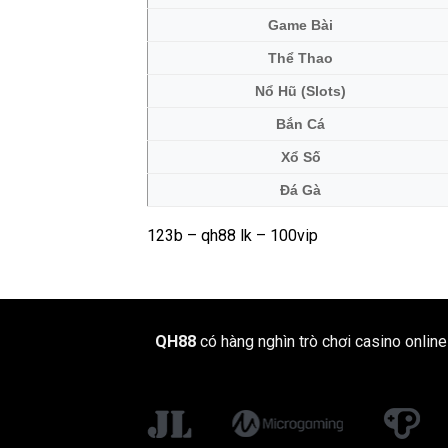
Game Bài
Thể Thao
Nổ Hũ (Slots)
Bắn Cá
Xổ Số
Đá Gà
123b
–
qh88 lk
– 100vip
QH88
có hàng nghìn trò chơi casino online