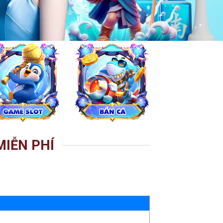
MIỄN PHÍ