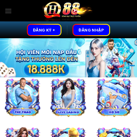
Skip
to
content
ĐĂNG KÝ +
ĐĂNG NHẬP