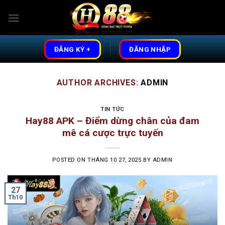
Skip
to
content
ĐĂNG KÝ +
ĐĂNG NHẬP
AUTHOR ARCHIVES:
ADMIN
TIN TỨC
Hay88 APK – Điểm dừng chân của đam
mê cá cược trực tuyến
POSTED ON
THÁNG 10 27, 2025
BY
ADMIN
27
Th10