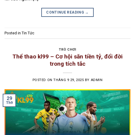
CONTINUE READING
→
Posted in
Tin Tức
TRÒ CHƠI
Thể thao kl99 – Cơ hội săn tiền tỷ, đổi đời
trong tích tắc
POSTED ON
THÁNG 9 29, 2025
BY
ADMIN
29
Th9