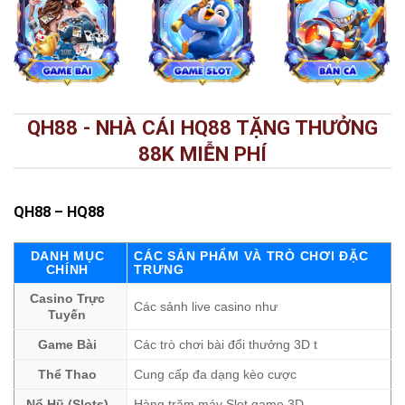
QH88 - NHÀ CÁI HQ88 TẶNG THƯỞNG
88K MIỄN PHÍ
QH88
– HQ88
DANH MỤC
CÁC SẢN PHẨM VÀ TRÒ CHƠI ĐẶC
CHÍNH
TRƯNG
Casino Trực
Các sảnh live casino như
Tuyến
Game Bài
Các trò chơi bài đổi thưởng 3D t
Thể Thao
Cung cấp đa dạng kèo cược
Nổ Hũ (Slots)
Hàng trăm máy Slot game 3D