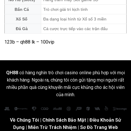
Bắn Cá
Trò chơi giải trí kịch tính
Xổ Số
Đa dạng loại hình từ Xổ số 3 miền
Đá Gà
Cá cược trực tiếp vào các trận đấu
123b
–
qh88 lk
– 100vip
QH88
có hàng nghìn trò chơi casino online phù hợp với mọi
khách hàng. Ngoài ra, chúng tôi còn gửi tặng mọi người rất
nhiều phần quà cùng khuyến mãi cực khủng cho ác hội viên
của mình.
Về Chúng Tôi
|
Chính Sách Bảo Mật
|
Điều Khoản Sử
Dụng
| Miễn Trừ Trách Nhiệm |
Sơ Đồ Trang Web