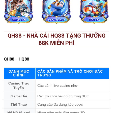
QH88 - NHÀ CÁI HQ88 TẶNG THƯỞNG
88K MIỄN PHÍ
QH88
– HQ88
DANH MỤC
CÁC SẢN PHẨM VÀ TRÒ CHƠI ĐẶC
CHÍNH
TRƯNG
Casino Trực
Các sảnh live casino như
Tuyến
Game Bài
Các trò chơi bài đổi thưởng 3D t
Thể Thao
Cung cấp đa dạng kèo cược
Nổ Hũ (Slots)
Hàng trăm máy Slot game 3D