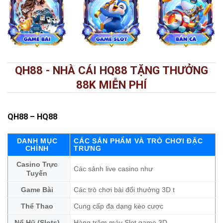
QH88 - NHÀ CÁI HQ88 TẶNG THƯỞNG
88K MIỄN PHÍ
QH88
– HQ88
DANH MỤC
CÁC SẢN PHẨM VÀ TRÒ CHƠI ĐẶC
CHÍNH
TRƯNG
Casino Trực
Các sảnh live casino như
Tuyến
Game Bài
Các trò chơi bài đổi thưởng 3D t
Thể Thao
Cung cấp đa dạng kèo cược
Nổ Hũ (Slots)
Hàng trăm máy Slot game 3D