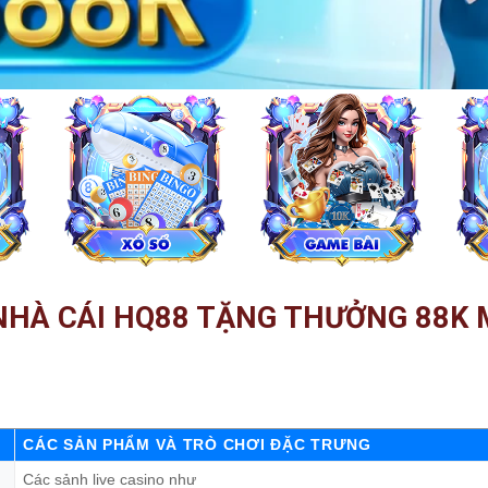
NHÀ CÁI HQ88 TẶNG THƯỞNG 88K 
CÁC SẢN PHẨM VÀ TRÒ CHƠI ĐẶC TRƯNG
Các sảnh live casino như