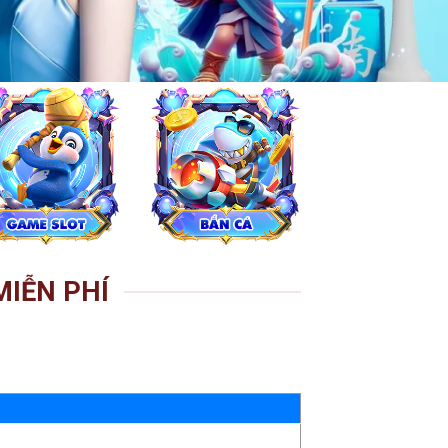
MIỄN PHÍ