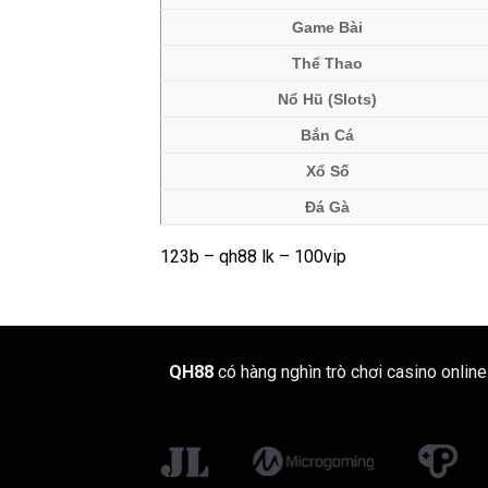
Game Bài
Thể Thao
Nổ Hũ (Slots)
Bắn Cá
Xổ Số
Đá Gà
123b
–
qh88 lk
– 100vip
QH88
có hàng nghìn trò chơi casino online