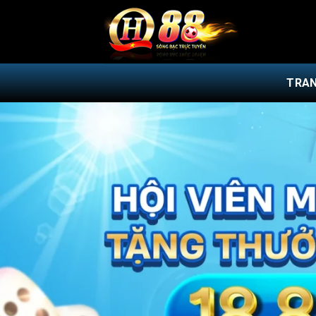
Skip
to
content
TRA